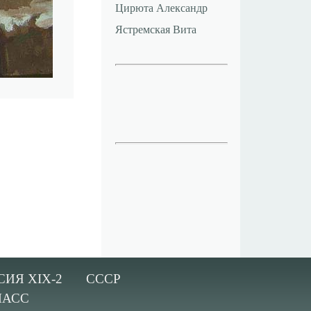
Цирюта Александр
Ястремская Вита
СИЯ XIX-2
СССР
ЛАСС