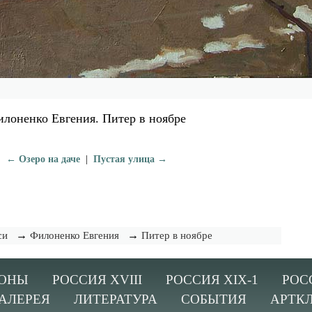
лоненко Евгения. Питер в ноябре
← Озеро на даче
|
Пустая улица →
→
→
си
Филоненко Евгения
Питер в ноябре
ОНЫ
РОССИЯ XVIII
РОССИЯ XIX-1
РОС
АЛЕРЕЯ
ЛИТЕРАТУРА
СОБЫТИЯ
АРТК