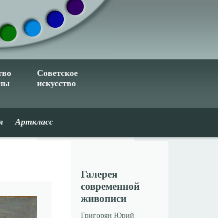
тво
Советское
ины
искусство
я
Арткласс
Галерея
современной
живописи
Григорян Юрий