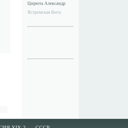
Цирюта Александр
Ястремская Вита
СИЯ XIX-2
СССР