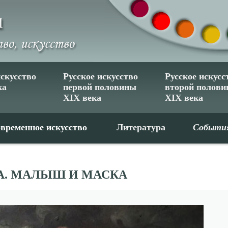
искусство
Русское искусство
Русское искусс
ка
первой половины
второй полов
XIX века
XIX века
временное искусство
Литература
Событи
А. МАЛЫШ И МАСКА