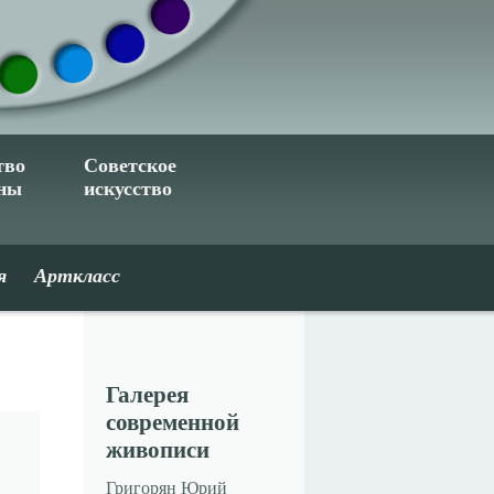
тво
Советское
ины
искусство
я
Арткласс
Галерея
современной
живописи
Григорян Юрий