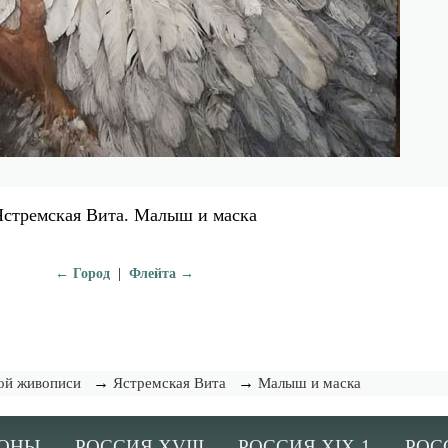
Ястремская Вита. Малыш и маска
← Город
|
Флейта →
→
→
ой живописи
Ястремская Вита
Малыш и маска
ОНЫ
РОССИЯ XVIII
РОССИЯ XIX-1
РОС