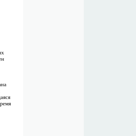
ых
ен
ана
й
аяся
время