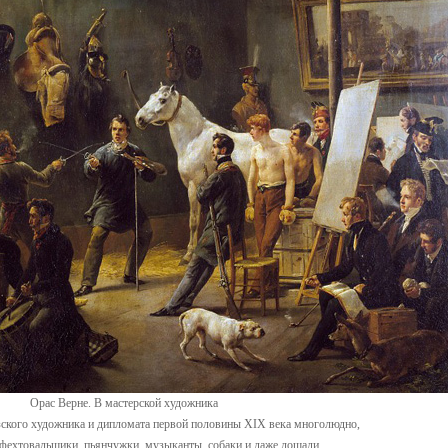
Орас Верне. В мастерской художника
зского художника и дипломата первой половины XIX века многолюдно,
фехтовальщики, пьянчужки, музыканты, собаки и даже лошади.