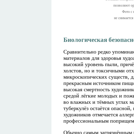
позволяют ор
Фото с 
не снимается
Биологическая безопасн
Сравнительно редко упомина
материалов для здоровья худ
высокий уровень пыли, причё
холстов, но и токсичными отх
микроскопических существ, дл
прекрасным источником пищи.
высокая смертность художник
средой лёгкие молодых и пож
во влажных и тёмных углах м
туберкулёз остаётся опасной,
художников отмечается аллерг
профессиональным поприщем
Обычно самым загрязнённым м