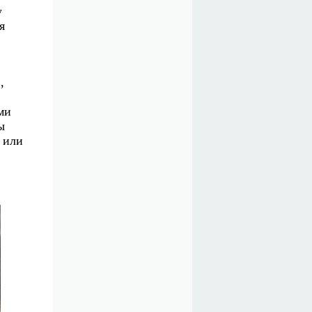
у
я
в
,
ми
ы
 или