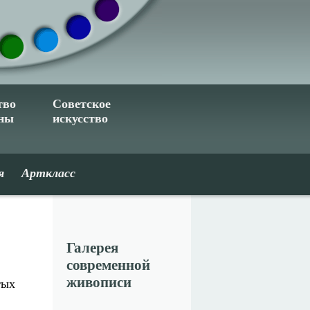
тво
Советское
ины
искусство
я
Арткласс
Галерея
современной
живописи
тых