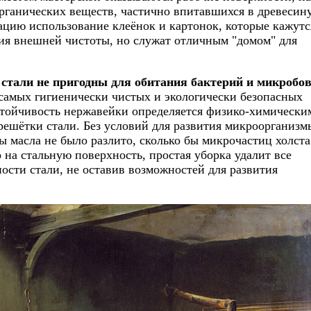
органических веществ, частично впитавшихся в древесин
ацию использование клеёнок и картонок, которые кажутс
ия внешней чистоты, но служат отличным "домом" для
стали не пригодны для обитания бактерий и микробо
 самых гигиенически чистых и экологически безопасных
стойчивость нержавейки определяется физико-химически
решётки стали. Без условий для развития микроорганизм
ы масла не было разлито, сколько бы микрочастиц холста
о на стальную поверхность, простая уборка удалит все
ости стали, не оставив возможностей для развития