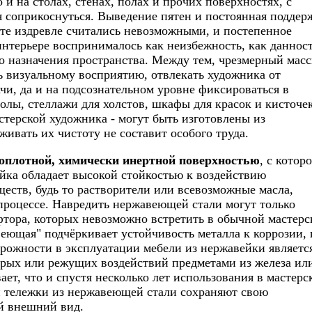
о и на столах, стенах, полах и прочих поверхностях, с
я соприкоснуться. Выведение пятен и постоянная поддер
оте издревле считались невозможными, и постепенное
интерьере воспринималось как неизбежность, как даннос
 назначения пространства. Между тем, чрезмерный мас
 визуальному восприятию, отвлекать художника от
чи, да и на подсознательном уровне фиксироваться в
олы, стеллажи для холстов, шкафы для красок и кисточек
стерской художника - могут быть изготовлены из
ивать их чистоту не составит особого труда.
оплотной, химически инертной поверхностью
, с котор
ейка обладает высокой стойкостью к воздействию
еств, будь то растворители или всевозможные масла,
роцессе. Навредить нержавеющей стали могут только
тора, которых невозможно встретить в обычной мастерс
еющая" подчёркивает устойчивость металла к коррозии, 
рожности в эксплуатации мебели из нержавейки являетс
трых или режущих воздействий предметами из железа ил
ет, что и спустя несколько лет использования в мастерс
и тележки из нержавеющей стали сохраняют свою
й внешний вид.