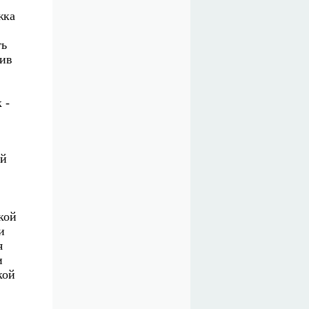
жка
ть
сив
 -
ой
кой
и
я
и
кой