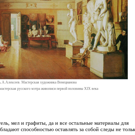
.А.Алексеев. Мастерская художника Венецианова
мастерская русского мэтра живописи первой половины XIX века
тель, мел и графиты, да и все остальные материалы для
бладают способностью оставлять за собой следы не тольк