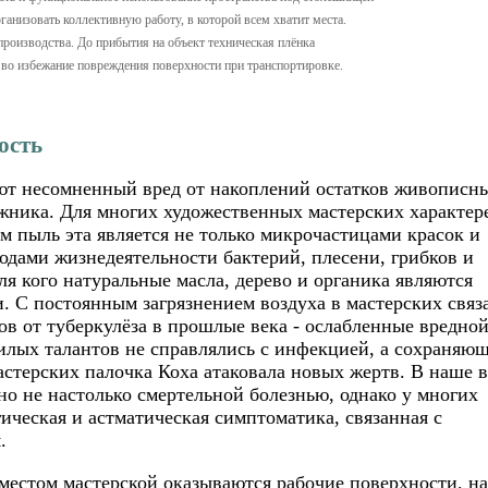
ганизовать коллективную работу, в которой всем хватит места.
производства. До прибытия на объект техническая плёнка
 во избежание повреждения поверхности при транспортировке.
ость
ют несомненный вред от накоплений остатков живописн
ожника. Для многих художественных мастерских характер
м пыль эта является не только микрочастицами красок и
одами жизнедеятельности бактерий, плесени, грибков и
я кого натуральные масла, дерево и органика являются
 С постоянным загрязнением воздуха в мастерских связ
ов от туберкулёза в прошлые века - ослабленные вредно
илых талантов не справлялись с инфекцией, а сохраняющ
астерских палочка Коха атаковала новых жертв. В наше 
 но не настолько смертельной болезнью, однако у многих
ическая и астматическая симптоматика, связанная с
.
естом мастерской оказываются рабочие поверхности, на