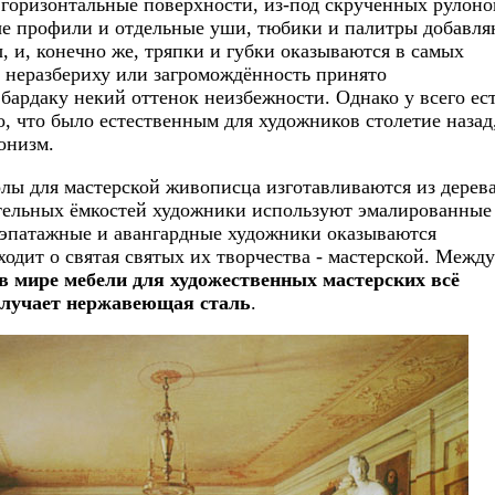
горизонтальные поверхности, из-под скрученных рулоно
ые профили и отдельные уши, тюбики и палитры добавля
, и, конечно же, тряпки и губки оказываются в самых
 неразбериху или загромождённость принято
бардаку некий оттенок неизбежности. Однако у всего ес
о, что было естественным для художников столетие назад
онизм.
лы для мастерской живописца изготавливаются из дерева
тельных ёмкостей художники используют эмалированные
 эпатажные и авангардные художники оказываются
аходит о святая святых их творчества - мастерской. Между
в мире мебели для художественных мастерских всё
олучает нержавеющая сталь
.