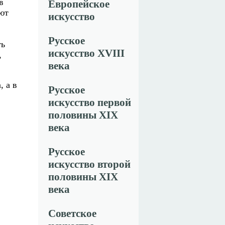
в
Европейское
ют
искусство
Русское
ть
искусство XVIII
,
века
, а в
Русское
искусство первой
половины XIX
века
Русское
искусство второй
половины XIX
века
Советское