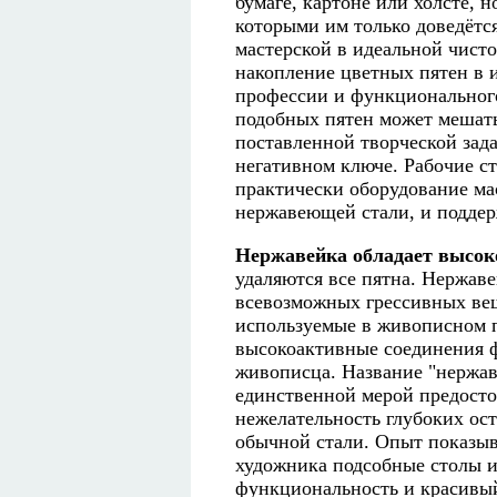
бумаге, картоне или холсте, н
которыми им только доведётс
мастерской в идеальной чист
накопление цветных пятен в 
профессии и функционального
подобных пятен может мешать
поставленной творческой зада
негативном ключе. Рабочие ст
практически оборудование ма
нержавеющей стали, и поддерж
Нержавейка обладает высок
удаляются все пятна. Нержав
всевозможных грессивных вещ
используемые в живописном п
высокоактивные соединения ф
живописца. Название "нержав
единственной мерой предосто
нежелательность глубоких ос
обычной стали. Опыт показыва
художника подсобные столы 
функциональность и красивы