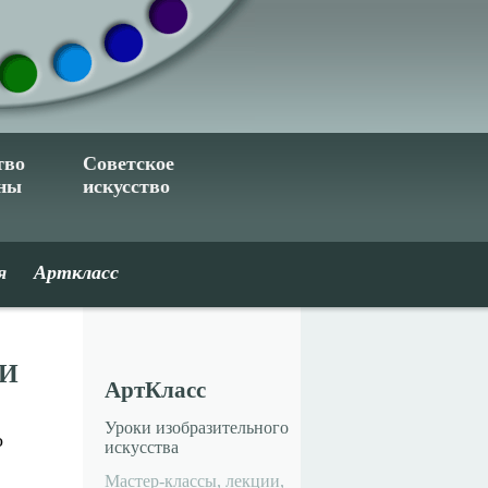
тво
Советское
ины
искусство
я
Арткласс
ИИ
АртКласс
Уроки изобразительного
о
искусства
Мастер-классы, лекции,