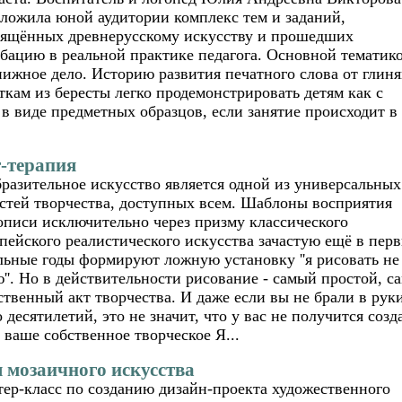
ложила юной аудитории комплекс тем и заданий,
ящённых древнерусскому искусству и прошедших
бацию в реальной практике педагога. Основной тематик
нижное дело. Историю развития печатного слова от глин
ткам из бересты легко продемонстрировать детям как с
в виде предметных образцов, если занятие происходит в
-терапия
разительное искусство является одной из универсальных
стей творчества, доступных всем. Шаблоны восприятия
писи исключительно через призму классического
пейского реалистического искусства зачастую ещё в пер
ьные годы формируют ложную установку ''я рисовать не
''. Но в действительности рисование - самый простой, с
ственный акт творчества. И даже если вы не брали в рук
десятилетий, это не значит, что у вас не получится созд
 ваше собственное творческое Я...
 мозаичного искусства
ер-класс по созданию дизайн-проекта художественного