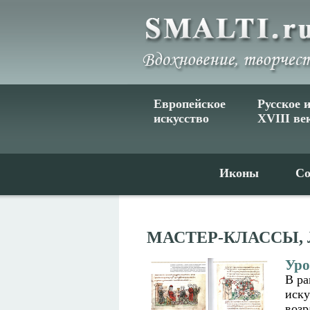
Европейское
Русское 
искусство
XVIII ве
Иконы
Со
МАСТЕР-КЛАССЫ,
Уро
В ра
иску
возр