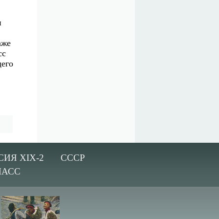
и
аже
сс
щего
СИЯ XIX-2
СССР
ЛАСС