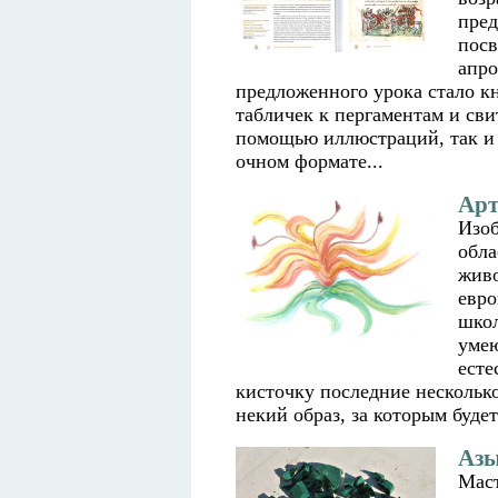
пред
посв
апро
предложенного урока стало к
табличек к пергаментам и сви
помощью иллюстраций, так и 
очном формате...
Арт
Изоб
обла
живо
евро
школ
умею
есте
кисточку последние несколько 
некий образ, за которым будет
Азы
Маст