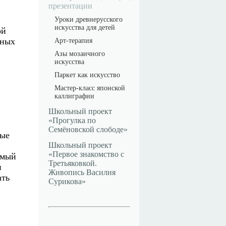
презентации
Уроки древнерусского
искусства для детей
ой
яных
Арт-терапия
Азы мозаичного
искусства
Паркет как искусство
Мастер-класс японской
каллиграфии
Школьный проект
«Прогулка по
Семёновской слободе»
вые
Школьный проект
«Первое знакомство с
амый
Третьяковкой.
и
Живопись Василия
ать
Сурикова»