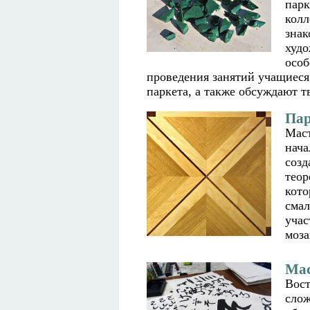
парк
колл
знак
худо
особ
проведения занятий учащиеся
паркета, а также обсуждают т
Пар
Маст
нача
созд
теор
кото
смал
учас
моза
Мас
Вост
слож