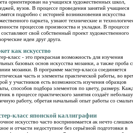
ета ориентирован на учащихся художественных школ,
еджей, вузов. В процессе проведения занятий учащиеся
омятся подробно с историей возникновения искусства
жественного паркета, узнают технические и технологиче
енности процессов произвозства и укладки. В процессе
 составляют свой собственный проект художественного
ворческие идеи друг друга.
кет как искусство
ер-класс - это прекрасная возможность для изучения
льных базовых основ искусства мозаики, а также проба с
ании мозаики. В программе мастер-класса соединяется
етическая часть и элементы практической работы, во вре
рой у участников есть возможность изучения образцов
ьты, способов подбора элементов по цвету, размеру. Каж
тник в процессе практического занятия создаёт небольш
ичную работу, обретая начальный опыт работы со смальт
тер-класс японской каллиграфии
очное искусство часто воспринимается ак нечто слишко
ное и отчасти недоступное без серьёзной подготовки в