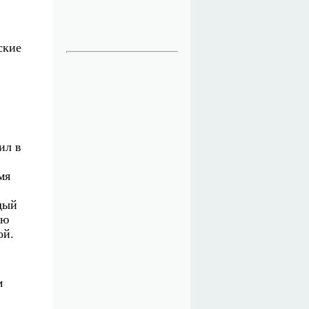
ские
ил в
мя
дый
ую
ой.
м