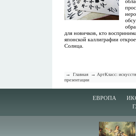
обла
прос
иеро
обсу
обра
для новичков, кто воспринима
японской каллиграфии открое
Солнца.
→
→
Главная
АртКласс: искусств
презентации
ЕВРОПА
ИК
Г