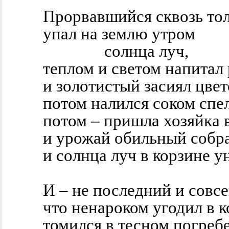
Прорвавшийся сквозь то
упал на землю утром
солнца луч,
теплом и светом напитал 
и золотистый засиял цвет
потом налился соком спел
потом – пришла хозяйка в
и урожай обильный собра
и солнца луч в корзине ун
И – не последний и совсе
что ненароком угодил в 
томился в тесном погреб