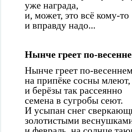
уже награда,
и, может, это всё кому-то
и вправду надо...
Нынче греет по-весеннем
Нынче греет по-весеннем
на припёке сосны млеют,
и берёзы так рассеянно
семена в сугробы сеют.
И усыпан снег сверкающ
золотистыми веснушками
и февраль, на солнце та