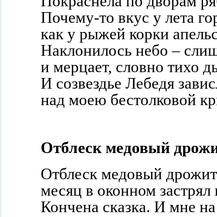
Покраснела по дворам ря
Почему-то вкус у лета го
как у рыжей корки апель
Наклонилось небо – слиш
и мерцает, словно тихо д
И созвездье Лебедя завис
над моею бестолковой к
Отблеск медовый дрожит
Отблеск медовый дрожит 
месяц в оконном застрял
Кончена сказка. И мне на