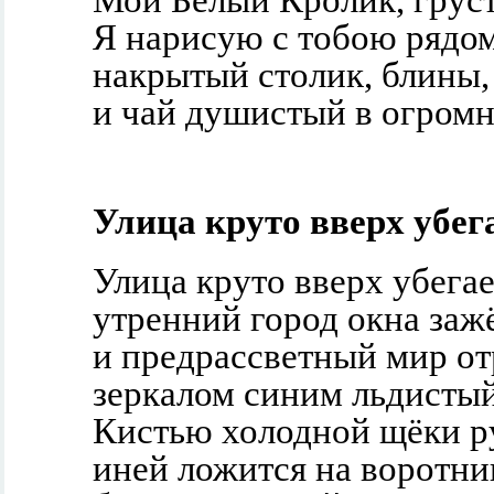
Мой Белый Кролик, груст
Я нарисую с тобою рядо
накрытый столик, блины,
и чай душистый в огромн
Улица круто вверх убега
Улица круто вверх убегае
утренний город окна зажё
и предрассветный мир о
зеркалом синим льдистый
Кистью холодной щёки р
иней ложится на воротни