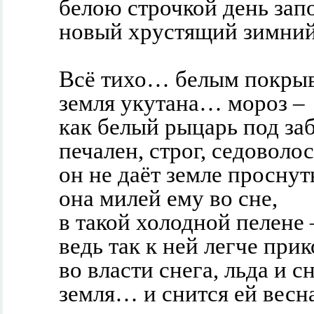
белою строчкой день зап
новый хрустящий зимний
Всё тихо… белым покры
земля укутана… мороз –
как белый рыцарь под за
печален, строг, седоволос
он не даёт земле проснут
она милей ему во сне,
в такой холодной пелене 
ведь так к ней легче прик
во власти снега, льда и с
земля… и снится ей весна