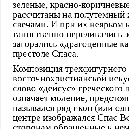
зеленые, красно-коричневые
рассчитаны на полутемный
свечами. И при их неярком 
таинственно переливались з
загорались «драгоценные к
престоле Спаса.
Композиция трехфигурного 
восточнохристианской искус
слово «деисус» греческого
означает моление, предстоя
назывался ряд икон (или одн
центре изображался Спас Вс
сторонам обращенные к нем