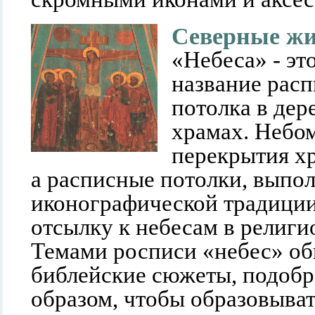
Северные жи
«Небеса» - эт
название рас
потолка в де
храмах. Небо
перекрытия хр
а расписные потолки, выпо
иконографической традиции
отсылку к небесам в религи
Темами росписи «небес» об
библейские сюжеты, подоб
образом, чтобы образовыва