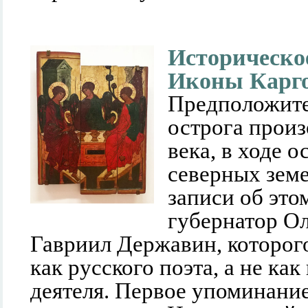
Историческо
Иконы Карго
Предположите
острога произ
века, в ходе 
северных зем
записи об это
губернатор О
Гавриил Державин, которог
как русского поэта, а не ка
деятеля. Первое упоминание