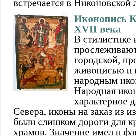
встречается в Никоновской л
Иконопись К
XVII века
В стилистике 
прослеживают
городской, п
живописью и 
народным ико
Народная икон
характерное д
Севера, иконы на заказ из 
были слишком дороги для к
храмов. Значение имел и фа