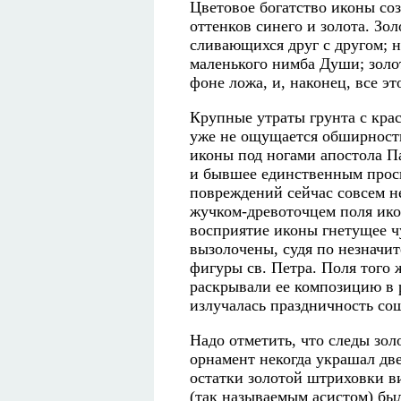
Цветовое богатство иконы соз
оттенков синего и золота. Зо
сливающихся друг с другом; н
маленького нимба Души; золо
фоне ложа, и, наконец, все э
Крупные утраты грунта с кра
уже не ощущается обширность
иконы под ногами апостола Па
и бывшее единственным просв
повреждений сейчас совсем не
жучком-древоточцем поля ико
восприятие иконы гнетущее ч
вызолочены, судя по незначи
фигуры св. Петра. Поля того ж
раскрывали ее композицию в р
излучалась праздничность сош
Надо отметить, что следы зол
орнамент некогда украшал дв
остатки золотой штриховки в
(так называемым асистом) бы