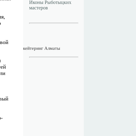
Иконы Рыботыцких
мастеров
ля,
о
овой
кейтеринг Алматы
и
еей
гли
овый
о-