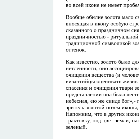
во всей иконе не имеет проб
Вообще обилие золота мало св
вносящая в икону особую стро
сказанного о праздничном сия
праздничностью - ритуальной,
традиционной символикой зо
оттенок.
Как известно, золото было д
нетленности, оно ассоциирова
очищения вещества (и челове
византийцы оценивать жизнь 
спасения и очищения твари з
представлении она была лест
небесная, ею же сниде бог»,-
зритель золотой позем иконы,
Напомним, что в других икон
трактовку, под цвет земли, 
зеленый.