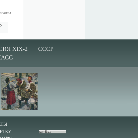
 иконы
о
СИЯ XIX-2
СССР
ЛАСС
КТЫ
ЕТКУ