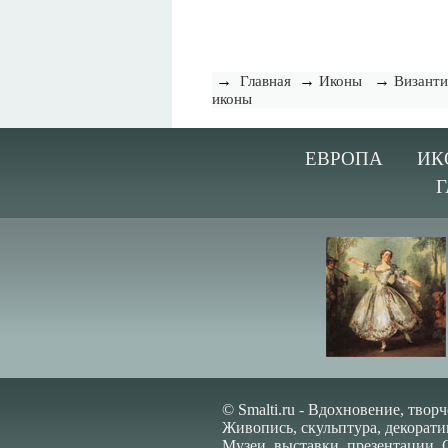
→
→
→
Главная
Иконы
Византи
иконы
ЕВРОПА
ИК
Г
© Smalti.ru - Вдохновение, творч
Живопись, скульптура, декорати
Музеи, выставки, презентации. 