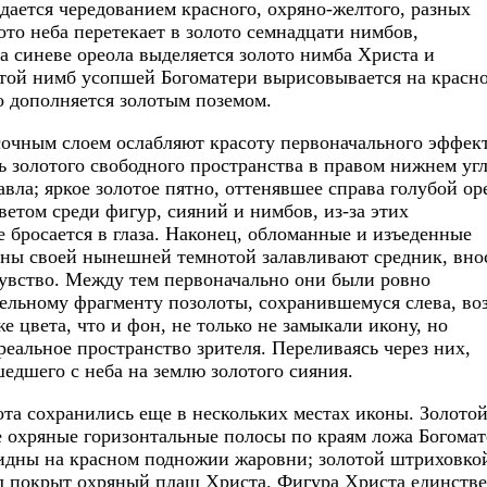
дается чередованием красного, охряно-желтого, разных
лото неба перетекает в золото семнадцати нимбов,
а синеве ореола выделяется золото нимба Христа и
той нимб усопшей Богоматери вырисовывается на красн
то дополняется золотым поземом.
сочным слоем ослабляют красоту первоначального эффект
 золотого свободного пространства в правом нижнем уг
вла; яркое золотое пятно, оттенявшее справа голубой ор
етом среди фигур, сияний и нимбов, из-за этих
 бросается в глаза. Наконец, обломанные и изъеденные
ны своей нынешней темнотой залавливают средник, вно
увство. Между тем первоначально они были ровно
тельному фрагменту позолоты, сохранившемуся слева, во
е цвета, что и фон, не только не замыкали икону, но
еальное пространство зрителя. Переливаясь через них,
едшего с неба на землю золотого сияния.
ота сохранились еще в нескольких местах иконы. Золото
е охряные горизонтальные полосы по краям ложа Богомат
идны на красном подножии жаровни; золотой штриховко
л покрыт охряный плащ Христа. Фигура Христа единств