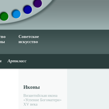
тво
Советское
ины
искусство
я
Арткласс
Иконы
Византийская икона
«Успение Богоматери»
XV века