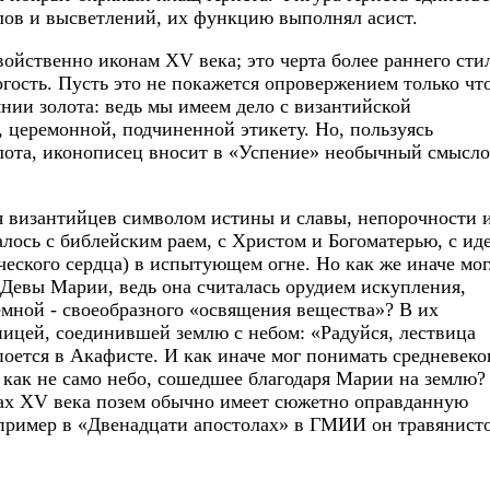
елов и высветлений, их функцию выполнял асист.
ойственно иконам XV века; это черта более раннего сти
гость. Пусть это не покажется опровержением только чт
нии золота: ведь мы имеем дело с византийской
 церемонной, подчиненной этикету. Но, пользуясь
лота, иконописец вносит в «Успение» необычный смысл
ля византийцев символом истины и славы, непорочности 
лось с библейским раем, с Христом и Богоматерью, с ид
ческого сердца) в испытующем огне. Но как же иначе мо
Девы Марии, ведь она считалась орудием искупления,
емной - своеобразного «освящения вещества»? В их
ницей, соединившей землю с небом: «Радуйся, лествица
 поется в Акафисте. И как иначе мог понимать средневек
 как не само небо, сошедшее благодаря Марии на землю?
ах XV века позем обычно имеет сюжетно оправданную
например в «Двенадцати апостолах» в ГМИИ он травянист