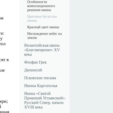
Особенности
композиционного
решения иконы
Цветовое богатство
ом
иконы
Красный цвет иконы
а:
Нисхождение небес на
землю
лу
еол
Византийская икона
«Благовещение» XV
века
сят в
Феофан Грек
зле
Дионисий
Псковские письма
Иконы Каргополья
Икона «Святой
й
Прокопий Устьянский».
ери;
Русский Север, начало
й
XVIII века
енная