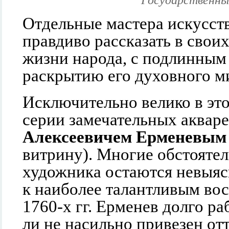
Государственны
Отдельные мастера искусства
правдиво рассказать в свои
жизни народа, с подлинным
раскрытию его духовного м
Исключительно велико в эт
серии замечательных аквар
Алексеевичем Ерменевым
витрину). Многие обстояте
художника остаются невыя
к наиболее талантливым во
1760-х гг. Ерменев долго ра
ли не насильно привезен от