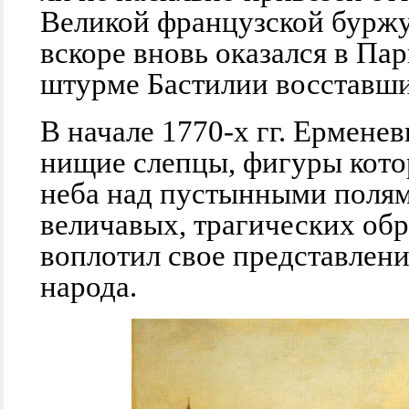
Великой французской буржу
вскоре вновь оказался в Па
штурме Бастилии восставш
В начале 1770-х гг. Ермен
нищие слепцы, фигуры кот
неба над пустынными полям
величавых, трагических об
воплотил свое представлени
народа.