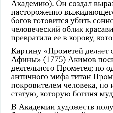
Академию). Он создал выра
настороженно выжидающего
богов готовится убить сонн
человеческий облик красави
превратила ее в корову, кот
Картину «Прометей делает 
Афины» (1775) Акимов посв
деятельного Прометея; по о
античного мифа титан Пром
покровителем человека, но и
статую, которую богиня му
В Академии художеств полу