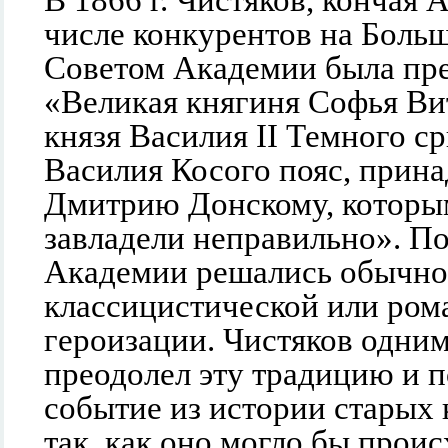
числе конкурентов на Боль
Советом Академии была пр
«Великая княгиня Софья Ви
князя Василия II Темного ср
Василия Косого пояс, прин
Дмитрию Донскому, котор
завладели неправильно». П
Академии решались обычно
классицистической или ром
героизации. Чистяков одним
преодолел эту традицию и п
событие из истории старых
так, как оно могло бы проис