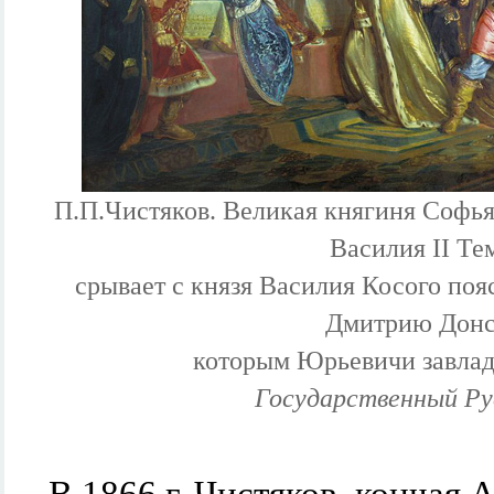
П.П.Чистяков. Великая княгиня Софья
Василия II Те
срывает с князя Василия Косого по
Дмитрию Донс
которым Юрьевичи завлад
Государственный Ру
В 1866 г. Чистяков, кончая