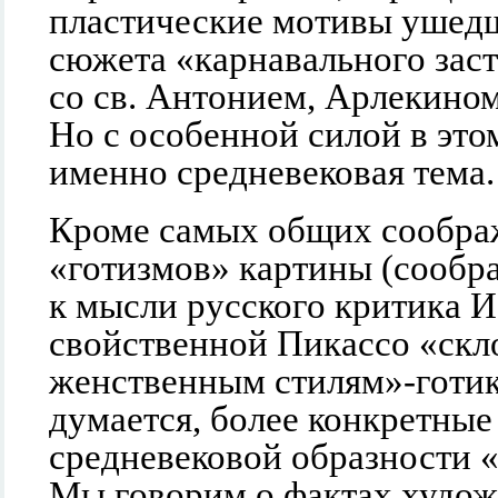
пластические мотивы ушедш
сюжета «карнавального зас
со св. Антонием, Арлекино
Но с особенной силой в это
именно средневековая тема.
Кроме самых общих сообра
«готизмов» картины (сообр
к мысли русского критика И
свойственной Пикассо «скл
женственным стилям»-готике
думается, более конкретные
средневековой образности 
Мы говорим о фактах худож